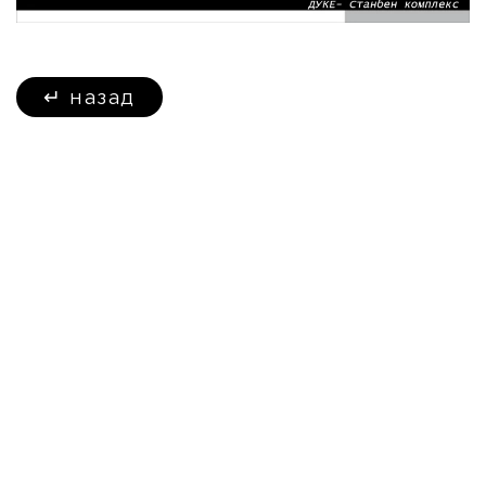
↵
назад