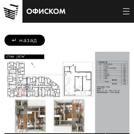
↵
назад