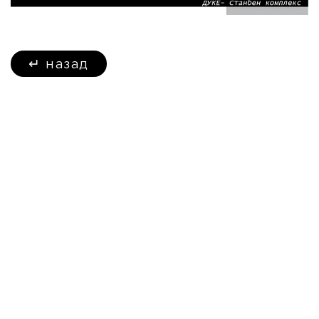
↵
назад