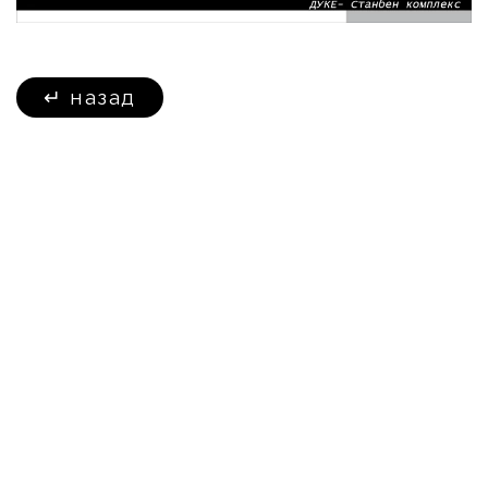
↵
назад