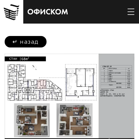
↵
назад